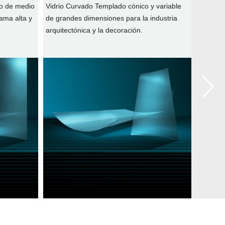
Curvatu
co de medio
Vidrio Curvado Templado cónico y variable
Vidrio 
ama alta y
de grandes dimensiones para la industria
variable
arquitectónica y la decoración.
mostrad
lujo, etc