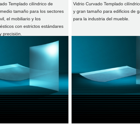
vado Templado cilíndrico de
Vidrio Curvado Templado cilíndri
medio tamaño para los sectores
y gran tamaño para edificios de g
il, el mobiliario y los
para la industria del mueble.
ésticos con estrictos estándares
y precisión.