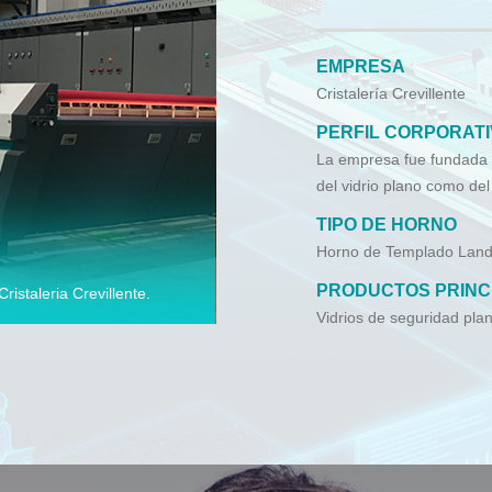
EMPRESA
Cristalería Crevillente
PERFIL CORPORAT
La empresa fue fundada e
del vidrio plano como del
TIPO DE HORNO
Horno de Templado Land
PRODUCTOS PRINC
staleria Crevillente.
Vidrios de seguridad plan