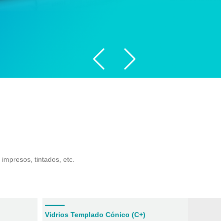
 impresos, tintados, etc.
Vidrios Templado Cónico (C+)
Vidrio 